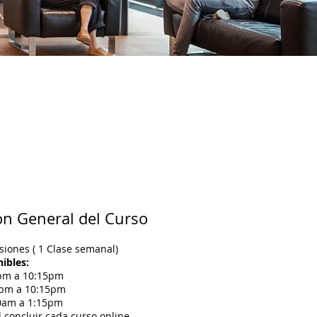
ón General del Curso
siones ( 1 Clase semanal)
ibles:
pm a 10:15pm
0pm a 10:15pm
0am a 1:15pm
l concluir cada curso online