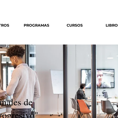
Escríbenos
o
llámanos al
906 029 422
TROS
PROGRAMAS
CURSOS
LIBRO
anales de
PRESENTACIÓN DEL CURSO:
rogresivo"