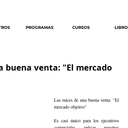
Escríbenos
o
llámanos al
906 029 422
TROS
PROGRAMAS
CURSOS
LIBRO
na buena venta: "El mercado
Las raíces de una buena venta: "El 
mercado objetivo"
Es casi único para los ejecutivos 
comerciales aplicar nuestros 