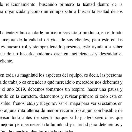
de relacionamiento, buscando primero la lealtad dentro de la 
a organizada y como un equipo salir a buscar la lealtad de los 
cliente y buscan darle un mejor servicio o producto, en el fondo 
 mejora de la calidad de vida de sus clientes, para esto en las 
s nuestro rol y siempre tenerlo presente, esto ayudará a saber 
e de no hacerlo podemos caer en ineficiencias y descuidar el 
cliente.
n toda su magnitud los aspectos del equipo, es decir, las personas 
pa de trabajo es entender a qué mercado o mercados nos debemos y 
ar el año 2019, debemos tomarnos un respiro, hacer una pausa y 
ndo en la carretera, detenernos y revisar primero si todo esta en 
tible, frenos, etc.) y luego revisar el mapa para ver si estamos en 
brió alguna ruta alterna de menor recorrido o algún combustible de 
revisar todo antes de seguir porque si hay algo seguro es que 
jorar pero se necesita la humildad y claridad para detenernos y 
ión, de nuestros clientes y de la sociedad.