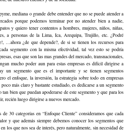
pyme, mediana o grande debe entender que no se puede atender a 
rcados porque podemos terminar por no atender bien a nadie, 
tos y quiero tener contentos a hombres, mujeres, niños, niñas, 
s, a personas de la Lima, Ica, Arequipa, Trujillo, etc. ¿Podré 
e!, …ahora ¿de que depende?, de si se tienen los recursos para 
 cada segmento con la misma efectividad, tal vez esto se podría 
presas, esas que son las mas grandes del mercado, transnacionales, 
gan mucho poder aun para estas empresas es difícil dirigirse a 
ay un segmento que es el importante y se tienen segmentos 
o el enfoque, la inversión, la estrategia sobre todo en empresas 
 poco más claro y bastante estudiado, es dedicarse a un segmento 
o tan bien que puedan apoderarse de este segmento y que para los 
ir, recién luego dirigirse a nuevos mercado.
s de 30 categorías en “Enfoque Cliente” consideramos que cada 
alor y que además siempre debemos conocer los segmentos que 
 en los que nos sea de interés, pero naturalmente, sin necesidad de 