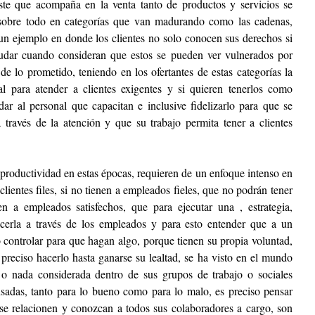
este que acompaña en la venta tanto de productos y servicios se 
 sobre todo en categorías que van madurando como las cadenas, 
n ejemplo en donde los clientes no solo conocen sus derechos si 
udar cuando consideran que estos se pueden ver vulnerados por 
e lo prometido, teniendo en los ofertantes de estas categorías la 
l para atender a clientes exigentes y si quieren tenerlos como 
dar al personal que capacitan e inclusive fidelizarlo para que se 
 través de la atención y que su trabajo permita tener a clientes 
roductividad en estas épocas, requieren de un enfoque intenso en 
ientes files, si no tienen a empleados fieles, que no podrán tener 
nen a empleados satisfechos, que para ejecutar una , estrategia, 
acerla a través de los empleados y para esto entender que a un 
controlar para que hagan algo, porque tienen su propia voluntad, 
 preciso hacerlo hasta ganarse su lealtad, se ha visto en el mundo 
 nada considerada dentro de sus grupos de trabajo o sociales 
adas, tanto para lo bueno como para lo malo, es preciso pensar 
se relacionen y conozcan a todos sus colaboradores a cargo, son 