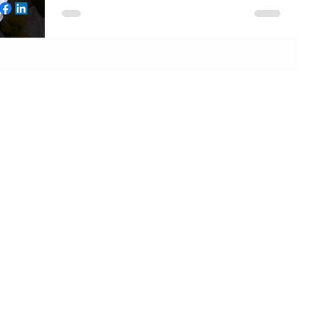
El pasado 2017 fue un año de mucha
audacia comercial, veíamos como se
ofrecían promociones poco usuales pero
muy agresivas, que...